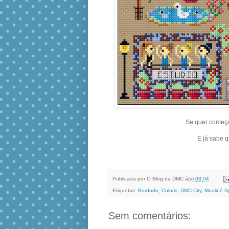
Se quer começa
E já sabe 
Publicada por
O Blog da DMC
à(s)
08:04
Etiquetas:
Bordado
,
Coloris
,
DMC City
,
Mouliné S
Sem comentários: