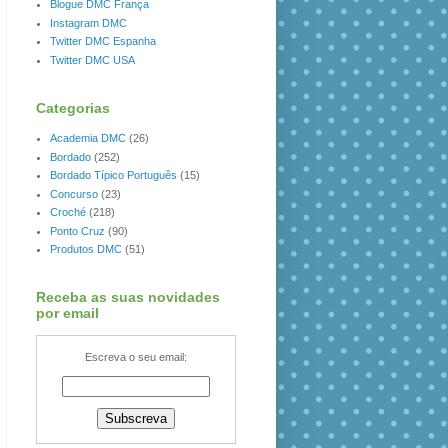
Blogue DMC França
Instagram DMC
Twitter DMC Espanha
Twitter DMC USA
Categorias
Academia DMC
(26)
Bordado
(252)
Bordado Típico Português
(15)
Concurso
(23)
Croché
(218)
Ponto Cruz
(90)
Produtos DMC
(51)
Receba as suas novidades
por email
Escreva o seu email: