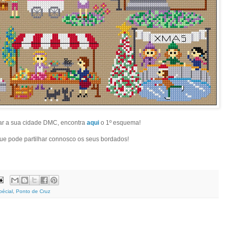
r a sua cidade DMC, encontra
aqui
o 1º esquema!
que pode partilhar connosco os seus bordados!
pécial
,
Ponto de Cruz