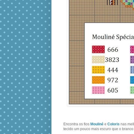
Encontra os fios
Mouliné
e
Coloris
nas melh
tecido um pouco mais escuro que o branco