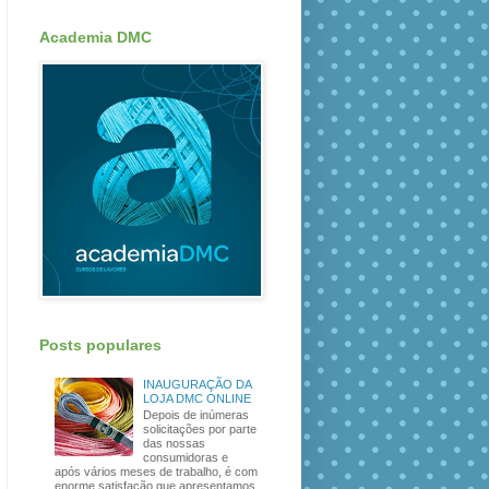
Academia DMC
Posts populares
INAUGURAÇÃO DA
LOJA DMC ONLINE
Depois de inúmeras
solicitações por parte
das nossas
consumidoras e
após vários meses de trabalho, é com
enorme satisfação que apresentamos