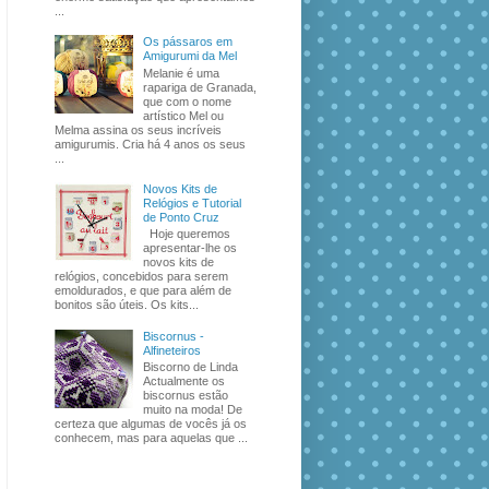
...
Os pássaros em
Amigurumi da Mel
Melanie é uma
rapariga de Granada,
que com o nome
artístico Mel ou
Melma assina os seus incríveis
amigurumis. Cria há 4 anos os seus
...
Novos Kits de
Relógios e Tutorial
de Ponto Cruz
Hoje queremos
apresentar-lhe os
novos kits de
relógios, concebidos para serem
emoldurados, e que para além de
bonitos são úteis. Os kits...
Biscornus -
Alfineteiros
Biscorno de Linda
Actualmente os
biscornus estão
muito na moda! De
certeza que algumas de vocês já os
conhecem, mas para aquelas que ...