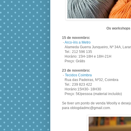
Os workshops 
15 de novembro:
-
Arco-íris a Metro
Alameda Guerra Junqueiro, Nº 34A, Laran
Tel.: 212 596 135
Horário: 15H-18H e 18H-21H
Preço: Grátis
23 de novembro:
-
Tecidos Coimbra
Rua das Padeiras, Nº32, Coimbra
Tel.: 239 823 422
Horário:15H30- 18H30
Preço: 5€/pessoa (material incluído)
Se tiver um ponto de venda Woolly e desej
para oblogdadmc@gmail.com.