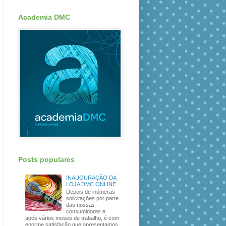
Academia DMC
Posts populares
INAUGURAÇÃO DA
LOJA DMC ONLINE
Depois de inúmeras
solicitações por parte
das nossas
consumidoras e
após vários meses de trabalho, é com
enorme satisfação que apresentamos