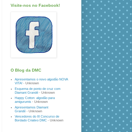
Visite-nos no Facebook!
O Blog da DMC
Apresentamos o novo algodão NOVA
VITA!
- Unknown
Esquema de ponto de cruz com
Diamant Grandé
- Unknown
Happy Cotton: algodão para
amigurumis
- Unknown
Apresentamos Diamant
Grandé
- Unknown
Vencedores do III Concurso de
Bordado Criativo DMC
- Unknown