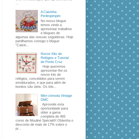
...
A Caixinha
Perlimpimpim
No nosso blogue
temos vindo a
apresentar trabalhos
e blogues de
algumas das nossas seguidoras. Hoje
partilhamos consigo o blogue
“Caixin...
Novos Kits de
Relógios e Tutorial
de Ponto Cruz
Hoje queremos
apresentar-lhe os
novos kits de
relógios, concebidos para serem
emoldurados, e que para além de
bonitos são úteis. Os kits...
Mini-cómoda Vintage
DMC
Aproveite esta
oportunidade para
obter a gama
completa de 465
cores de Mouliné Spécial®! Obtenha o
desconto de mais de 17% sobre o
pr...