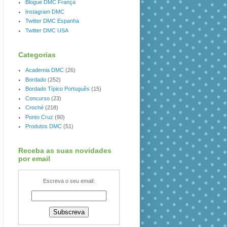
Blogue DMC França
Instagram DMC
Twitter DMC Espanha
Twitter DMC USA
Categorias
Academia DMC
(26)
Bordado
(252)
Bordado Típico Português
(15)
Concurso
(23)
Croché
(218)
Ponto Cruz
(90)
Produtos DMC
(51)
Receba as suas novidades
por email
Escreva o seu email: