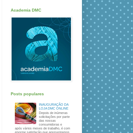
Academia DMC
Posts populares
INAUGURAÇÃO DA
LOJA DMC ONLINE
Depois de inúmeras
solicitações por parte
das nossas
consumidoras e
após vários meses de trabalho, é com
enorme satisfação que apresentamos