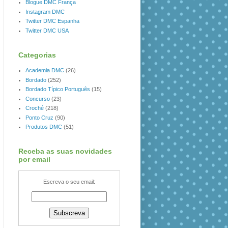
Blogue DMC França
Instagram DMC
Twitter DMC Espanha
Twitter DMC USA
Categorias
Academia DMC
(26)
Bordado
(252)
Bordado Típico Português
(15)
Concurso
(23)
Croché
(218)
Ponto Cruz
(90)
Produtos DMC
(51)
Receba as suas novidades
por email
Escreva o seu email: