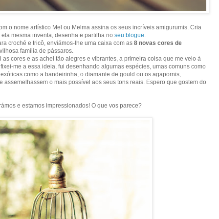
m o nome artístico Mel ou Melma assina os seus incríveis amigurumis. Cria
 ela mesma inventa, desenha e partilha no
seu blogue
.
ara croché e tricô, enviámos-lhe uma caixa com as
8 novas cores de
ilhosa família de pássaros.
as cores e as achei tão alegres e vibrantes, a primeira coisa que me veio à
m fixei-me a essa ideia, fui desenhando algumas espécies, umas comuns como
as exóticas como a bandeirinha, o diamante de gould ou os agapornis,
e assemelhassem o mais possível aos seus tons reais. Espero que gostem do
rámos e estamos impressionados! O que vos parece?