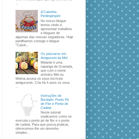
...
A Caixinha
Perlimpimpim
No nosso blogue
temos vindo a
apresentar trabalhos
e blogues de
algumas das nossas seguidoras. Hoje
partilhamos consigo o blogue
“Caixin...
Os pássaros em
Amigurumi da Mel
Melanie é uma
rapariga de Granada,
que com o nome
artístico Mel ou
Melma assina os seus incríveis
amigurumis. Cria há 4 anos os seus
...
Instruções de
Bordado: Ponto Pé
de Flor e Ponto de
Cadeia
Neste tutorial
explicamos como se
executa o ponto pé de flor e o ponto
de cadeia. Para que possa praticar,
oferecemos-lhe um desenho
simples...