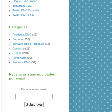
Blogue DMC França
Instagram DMC
Twitter DMC Espanha
Twitter DMC USA
Categorias
Academia DMC
(26)
Bordado
(252)
Bordado Típico Português
(15)
Concurso
(23)
Croché
(218)
Ponto Cruz
(90)
Produtos DMC
(51)
Receba as suas novidades
por email
Escreva o seu email: