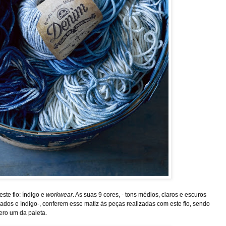
ste fio: índigo e
workwear
. As suas 9 cores, - tons médios, claros e escuros
ados e índigo-, conferem esse matiz às peças realizadas com este fio, sendo
ero um da paleta.