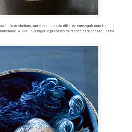
arência desbotada, um conceito muito difícil de conseguir num fio, que
 manchado. A DMC investigou o processo de fabrico para conseguir este