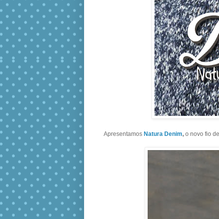
Apresentamos
Natura Denim
,
o novo fio de