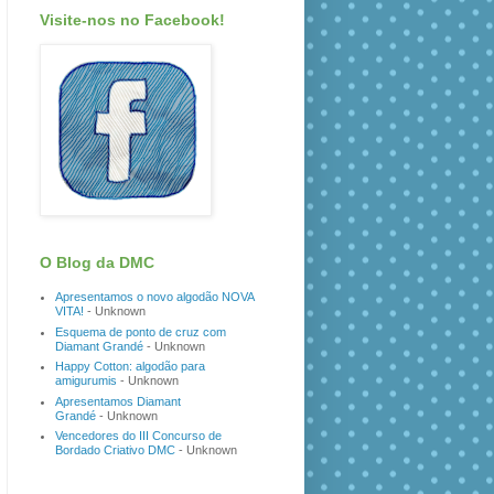
Visite-nos no Facebook!
O Blog da DMC
Apresentamos o novo algodão NOVA
VITA!
- Unknown
Esquema de ponto de cruz com
Diamant Grandé
- Unknown
Happy Cotton: algodão para
amigurumis
- Unknown
Apresentamos Diamant
Grandé
- Unknown
Vencedores do III Concurso de
Bordado Criativo DMC
- Unknown