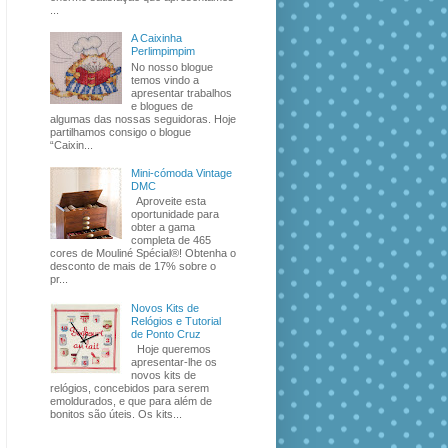
...
A Caixinha
Perlimpimpim
No nosso blogue
temos vindo a
apresentar trabalhos
e blogues de
algumas das nossas seguidoras. Hoje
partilhamos consigo o blogue
“Caixin...
Mini-cómoda Vintage
DMC
Aproveite esta
oportunidade para
obter a gama
completa de 465
cores de Mouliné Spécial®! Obtenha o
desconto de mais de 17% sobre o
pr...
Novos Kits de
Relógios e Tutorial
de Ponto Cruz
Hoje queremos
apresentar-lhe os
novos kits de
relógios, concebidos para serem
emoldurados, e que para além de
bonitos são úteis. Os kits...