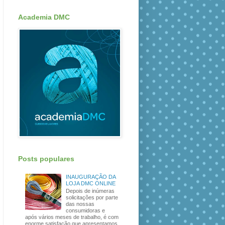
Academia DMC
Posts populares
INAUGURAÇÃO DA
LOJA DMC ONLINE
Depois de inúmeras
solicitações por parte
das nossas
consumidoras e
após vários meses de trabalho, é com
enorme satisfação que apresentamos