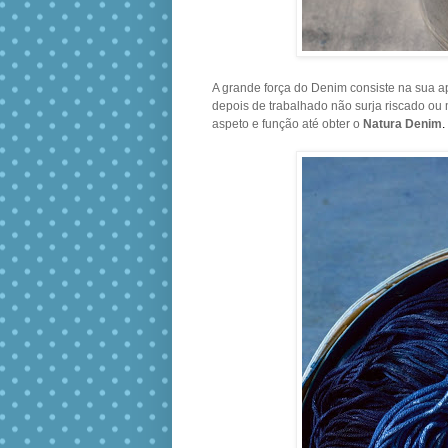
A grande força do Denim consiste na sua ap
depois de trabalhado não surja riscado ou
aspeto e função até obter o
Natura Denim
.